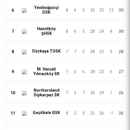
Yeniboğaziçi
6
8
6
5
35
22
13
30
DSK
Hamitköy
7
8
6
5
28
24
4
30
ŞHSK
Düzkaya TOSK
8
7
7
5
28
23
5
28
M. Hacıali
9
7
6
6
28
22
6
27
Yılmazköy SK
Northernland
10
7
5
7
30
29
1
26
Dipkarpaz SK
Geçitkale GSK
11
8
2
9
25
26
-1
26