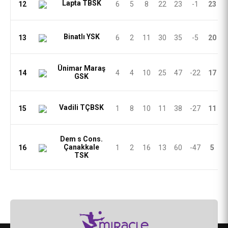
Lapta TBSK
12
6
5
8
22
23
-1
23
Binatlı YSK
13
6
2
11
30
35
-5
20
Ünimar Maraş
14
4
4
10
25
47
-22
17
GSK
Vadili TÇBSK
15
1
8
10
11
38
-27
11
Dem s Cons.
Çanakkale
16
1
2
16
13
60
-47
5
TSK