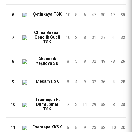
Çetinkaya TSK
6
10
5
6
47
30
17
35
China Bazaar
Gençlik Gücü
7
10
2
8
31
27
4
32
TSK
Alsancak
8
8
5
8
32
49
-8
29
Yeşilova SK
Mesarya SK
9
8
4
9
32
36
-4
28
Tremeşeli H.
Dumlupınar
10
7
2
11
29
38
-8
23
TSK
Esentepe KKSK
11
5
5
9
23
33
-10
20