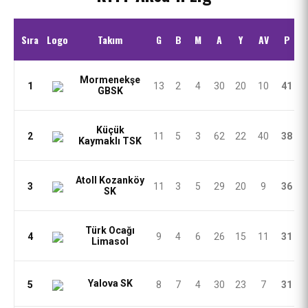
Sıra
Logo
Takım
G
B
M
A
Y
AV
P
Mormenekşe
1
13
2
4
30
20
10
41
GBSK
Küçük
2
11
5
3
62
22
40
38
Kaymaklı TSK
Atoll Kozanköy
3
11
3
5
29
20
9
36
SK
Türk Ocağı
4
9
4
6
26
15
11
31
Limasol
Yalova SK
5
8
7
4
30
23
7
31