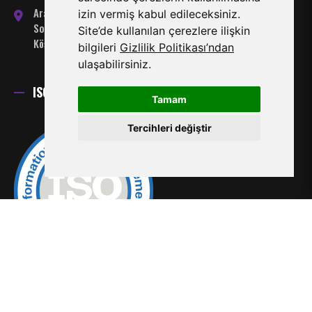
Arabahmet Mahallesi, Server
izin vermiş kabul edileceksiniz.
Somuncuoğlu Sokak No:7
Site’de kullanılan çerezlere ilişkin
Köşklüçiftlik-Lefkoşa
bilgileri
Gizlilik Politikası’ndan
ulaşabilirsiniz.
ISO 27001 Sertifikası
Tamam
Tercihleri değiştir