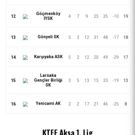
Göçmenköy
12
4
7
9
25
35
-10
19
İYSK
Gönyeli SK
13
5
3
12
31
48
-17
18
Karşıyaka ASK
14
5
2
12
20
49
-29
17
Larnaka
Gençler Birliği
15
3
5
13
15
33
-19
13
SK
Yenicami AK
16
2
2
17
21
46
-25
8
KTFF Aksa 1. Lig