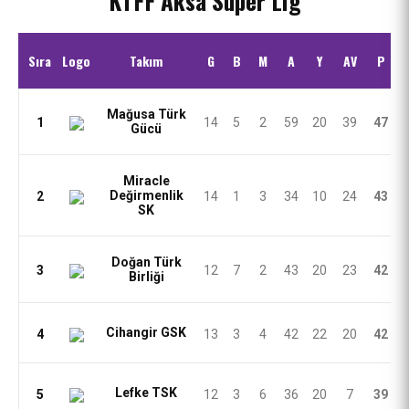
KTFF Aksa Süper Lig
Sıra
Logo
Takım
G
B
M
A
Y
AV
P
Mağusa Türk
1
14
5
2
59
20
39
47
Gücü
Miracle
Değirmenlik
2
14
1
3
34
10
24
43
SK
Doğan Türk
3
12
7
2
43
20
23
42
Birliği
Cihangir GSK
4
13
3
4
42
22
20
42
Lefke TSK
5
12
3
6
36
20
7
39