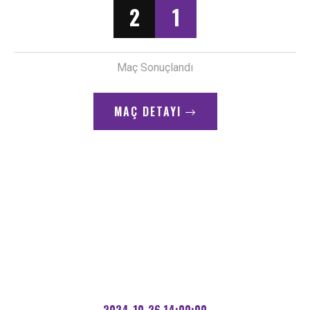
2
1
Önemli Pozisyon
Penaltı ----------- Babakar'a (Cihangir) yapılan müdehale
38"
sonrası Cihangir Ekibi Penaltı Kazanıyor
Maç Sonuçlandı
Gol
MAÇ DETAYI
Gol! ----------- Muhittin Tümbül (Cihangir) Hatrick
39"
Yapıyor
Önemli Pozisyon
Serbest vuruş sonrası Penaltı kararı --------- Gençlik
46"
Gücü
Önemli Pozisyon
MOHAMED CHERIF FOFANA'nın penaltı vuruşunu -----
47"
HASANCAN CELAL (Cihangir) kurtarıyor.