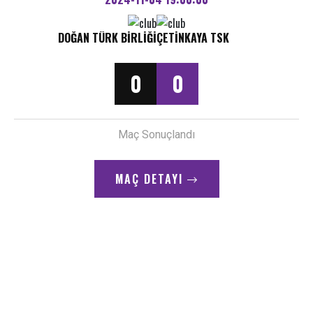
DOĞAN TÜRK BIRLIĞI
ÇETINKAYA TSK
0
0
Maç Sonuçlandı
MAÇ DETAYI
Önemli Pozisyon
11"
Kafa Topunda Kaçan Gol Şansı --------- Doğan Türk Birliği
Önemli Pozisyon
18"
Doğukan Demirman (Türk Birliği) Sakatlık Yaşıyor