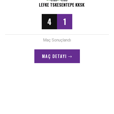
LEFKE TSK
ESENTEPE KKSK
Gol
MAHMUT İNECİ, 58.dk - - - - KAFA GÖLÜ - - - CETINKAYA
58"
4
1
SK
Gol
59"
SOULEYMANE DOUKARA, 59.dk - - - - Gönyeli - - - Gol
Maç Sonuçlandı
Gol
MAÇ DETAYI
74"
SOULEYMANE DOUKARA, 74.dk - - - - GÖNYELİ - - - GOL