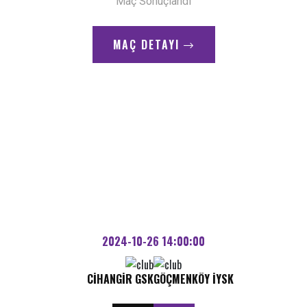
Maç Sonuçlandı
MAÇ DETAYI
Gol
Ceza Sahasında şutla gelen Gol ------------- Muhittin
9"
Tümbül (Cihangir)
Önemli Pozisyon
16"
Kaleye 30 mt. uzaklıktan Serbest Vuruş (Gençlik Gücü)
Gol
Gol --------- Mühittin Tümbül (Cihangir) ceza sahasından
17"
2024-10-26 14:00:00
takımının ikinci golünü atıyor.
CIHANGIR GSK
GÖÇMENKÖY İYSK
Önemli Pozisyon
26"
Serbest Vuruş ----- Muhittin Tümbül (Cihangir)