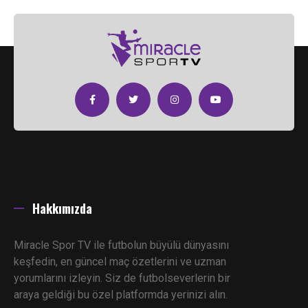
Gol
77"
GOL ------ HÜSEYİN DEYNEKLİ
Önemli Pozisyon
Gol Pozisyonu - Kaçan Gol --- HÜSEYİN DEYNEKLİ (Miracle
86"
Değirmenlik)
Oyuncu Değişikliği
SERTAN KURUKAFA ------ IBRAHIMA BALDE giren oyuncu
87"
(Miracle Değirmenlik)
Hakkımızda
Miracle Spor TV ile futbolun büyülü dünyasını
keşfedin, en güncel maç özetlerini ve uzman
yorumlarını izleyin. Siz de futbolseverlerin bir
araya geldiği bu özel platformda yerinizi alın.