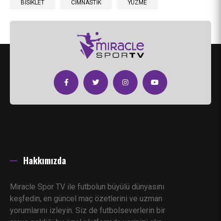
BİSİKLET
CİMNASTİK
YÜZME
Hakkımızda
Miracle Spor TV ile futbolun büyülü dünyasını
keşfedin, en güncel maç özetlerini ve uzman
yorumlarını izleyin. Siz de futbolseverlerin bir