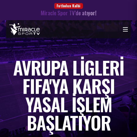
Futbolun Kalbi
Miracle Spor TV’de atıyor!
AVRUPA LIGLERI
FIFA'YA KARŞI
YASAL IŞLEM
BAŞLATIYOR