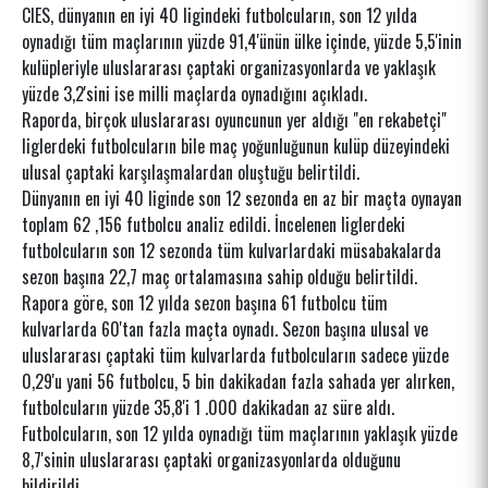
CIES, dünyanın en iyi 40 ligindeki futbolcuların, son 12 yılda
oynadığı tüm maçlarının yüzde 91,4'ünün ülke içinde, yüzde 5,5'inin
kulüpleriyle uluslararası çaptaki organizasyonlarda ve yaklaşık
yüzde 3,2'sini ise milli maçlarda oynadığını açıkladı.
Raporda, birçok uluslararası oyuncunun yer aldığı "en rekabetçi"
liglerdeki futbolcuların bile maç yoğunluğunun kulüp düzeyindeki
ulusal çaptaki karşılaşmalardan oluştuğu belirtildi.
Dünyanın en iyi 40 liginde son 12 sezonda en az bir maçta oynayan
toplam 62 ,156 futbolcu analiz edildi. İncelenen liglerdeki
futbolcuların son 12 sezonda tüm kulvarlardaki müsabakalarda
sezon başına 22,7 maç ortalamasına sahip olduğu belirtildi.
Rapora göre, son 12 yılda sezon başına 61 futbolcu tüm
kulvarlarda 60'tan fazla maçta oynadı. Sezon başına ulusal ve
uluslararası çaptaki tüm kulvarlarda futbolcuların sadece yüzde
0,29'u yani 56 futbolcu, 5 bin dakikadan fazla sahada yer alırken,
futbolcuların yüzde 35,8'i 1 .000 dakikadan az süre aldı.
Futbolcuların, son 12 yılda oynadığı tüm maçlarının yaklaşık yüzde
8,7'sinin uluslararası çaptaki organizasyonlarda olduğunu
bildirildi.