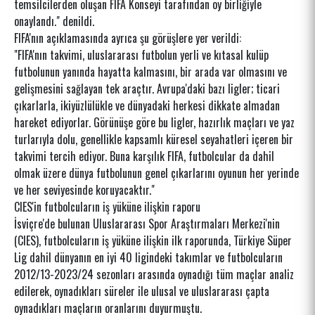
temsilcilerden oluşan FIFA Konseyi tarafından oy birliğiyle
onaylandı." denildi.
FIFA'nın açıklamasında ayrıca şu görüşlere yer verildi:
"FIFA'nın takvimi, uluslararası futbolun yerli ve kıtasal kulüp
futbolunun yanında hayatta kalmasını, bir arada var olmasını ve
gelişmesini sağlayan tek araçtır. Avrupa'daki bazı ligler; ticari
çıkarlarla, ikiyüzlülükle ve dünyadaki herkesi dikkate almadan
hareket ediyorlar. Görünüşe göre bu ligler, hazırlık maçları ve yaz
turlarıyla dolu, genellikle kapsamlı küresel seyahatleri içeren bir
takvimi tercih ediyor. Buna karşılık FIFA, futbolcular da dahil
olmak üzere dünya futbolunun genel çıkarlarını oyunun her yerinde
ve her seviyesinde koruyacaktır."
CIES'in futbolcuların iş yüküne ilişkin raporu
İsviçre'de bulunan Uluslararası Spor Araştırmaları Merkezi'nin
(CIES), futbolcuların iş yüküne ilişkin ilk raporunda, Türkiye Süper
Lig dahil dünyanın en iyi 40 ligindeki takımlar ve futbolcuların
2012/13-2023/24 sezonları arasında oynadığı tüm maçlar analiz
edilerek, oynadıkları süreler ile ulusal ve uluslararası çapta
oynadıkları maçların oranlarını duyurmuştu.