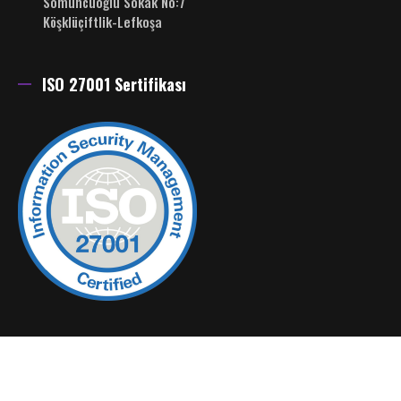
Somuncuoğlu Sokak No:7
Köşklüçiftlik-Lefkoşa
ISO 27001 Sertifikası