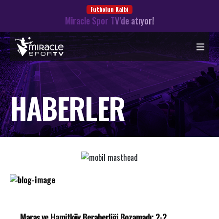
Futbolun Kalbi
Miracle Spor TV’de atıyor!
HABERLER
Maraş ve Hamitköy Beraberliği Bozamadı: 2-2