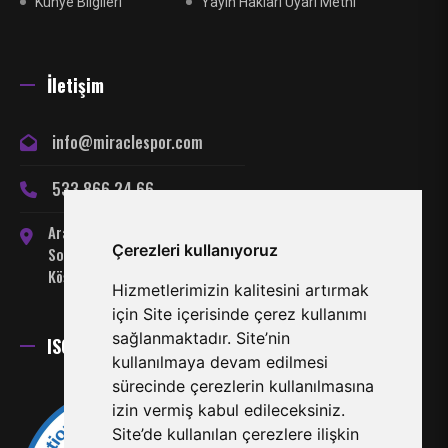
Künye Bilgileri
Yayın Hakları Uyarı Metni
İletişim
info@miraclespor.com
533 866 24 66
Arabahmet Mahallesi, Server
Çerezleri kullanıyoruz
Somuncuoğlu Sokak No:7
Köşklüçiftlik-Lefkoşa
Hizmetlerimizin kalitesini artırmak
için Site içerisinde çerez kullanımı
sağlanmaktadır. Site’nin
ISO 27001 Sertifikası
kullanılmaya devam edilmesi
sürecinde çerezlerin kullanılmasına
izin vermiş kabul edileceksiniz.
Site’de kullanılan çerezlere ilişkin