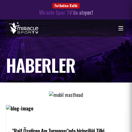
Futbolun Kalbi
Miracle Spor TV’de atıyor!
HABERLER
"Raif Özgüren Anı Turnuvası"nda birinciliği Tilki,