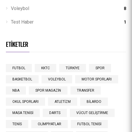
Voleybol
8
Test Haber
1
ETİKETLER
FUTBOL
KKTC
TÜRKİYE
SPOR
BASKETBOL
VOLEYBOL
MOTOR SPORLARI
NBA
SPOR MAGAZİN
TRANSFER
OKUL SPORLARI
ATLETİZM
BİLARDO
MASA TENİSİ
DARTS
VÜCUT GELİŞTİRME
TENİS
OLİMPİYATLAR
FUTBOL TENİSİ