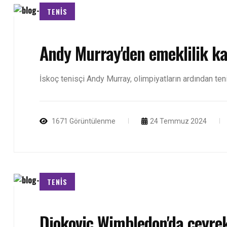
TENİS
Andy Murray'den emeklilik ka
İskoç tenisçi Andy Murray, olimpiyatların ardından teni
1671 Görüntülenme
24 Temmuz 2024
TENİS
Djokovic Wimbledon'da çeyrek