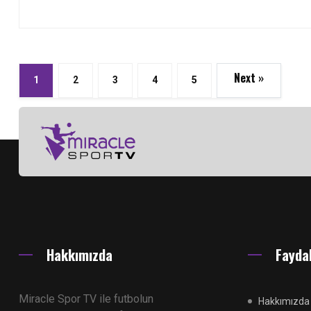
Next »
1
2
3
4
5
Hakkımızda
Faydal
Miracle Spor TV ile futbolun
Hakkımızda