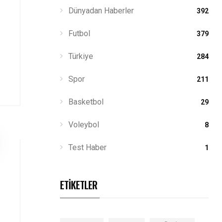
Dünyadan Haberler
392
Futbol
379
Türkiye
284
Spor
211
Basketbol
29
Voleybol
8
Test Haber
1
ETİKETLER