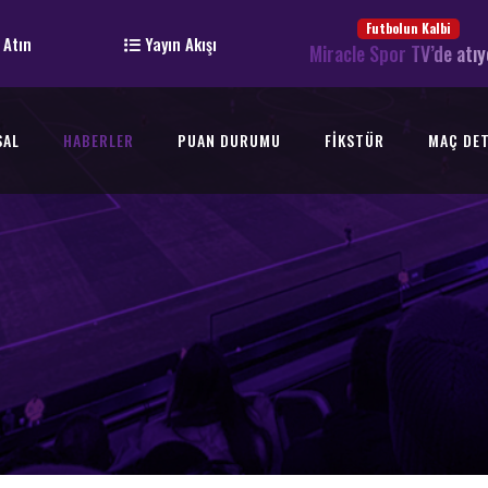
Futbolun Kalbi
 Atın
Yayın Akışı
Miracle Spor TV’de atıy
SAL
HABERLER
PUAN DURUMU
FIKSTÜR
MAÇ DET