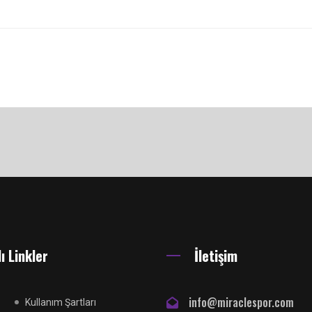
ı Linkler
İletişim
info@miraclespor.com
Kullanım Şartları