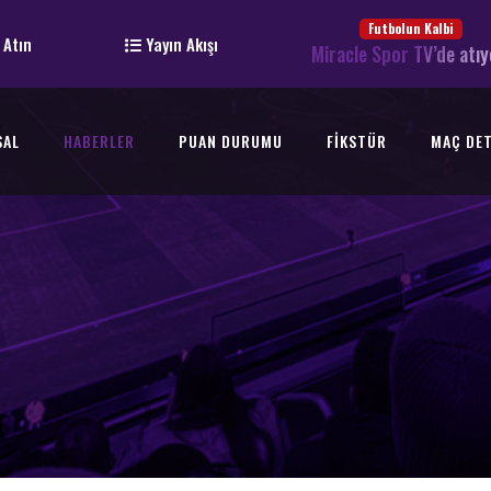
Futbolun Kalbi
 Atın
Yayın Akışı
Miracle Spor TV’de atıy
SAL
HABERLER
PUAN DURUMU
FIKSTÜR
MAÇ DET