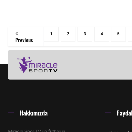
«
1
2
3
4
5
Previous
Hakkımızda
Faydal
Miracle Spor TV ile futbolun