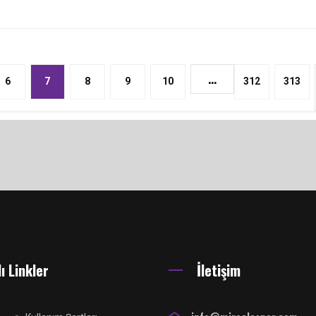
...
6
7
8
9
10
312
313
ı Linkler
İletişim