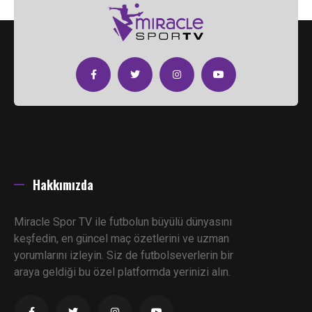
Hakkımızda
Miracle Spor TV ile futbolun büyülü dünyasını
keşfedin, en güncel maç özetlerini ve uzman
yorumlarını izleyin. Siz de futbolseverlerin bir
araya geldiği bu özel platformda yerinizi alın.