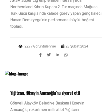
AKSA Süper Lig ekiplerinden Mesarya'da
Northernland Kıbrıs Kupası 2. Tur maçında Mağusa
Türk Gücü karşısında kalede görev yapan genç kaleci
Hasan Demiryege'nin performansı büyük beğeni
topladı.
2297 Görüntülenme
28 Şubat 2024
Yiğitcan, Hüseyin Amcaoğlu’nu ziyaret etti
Gönyeli Alayköy Belediye Başkanı Hüseyin
Amcaoğlu, rekortmen milli atlet Yiğitcan