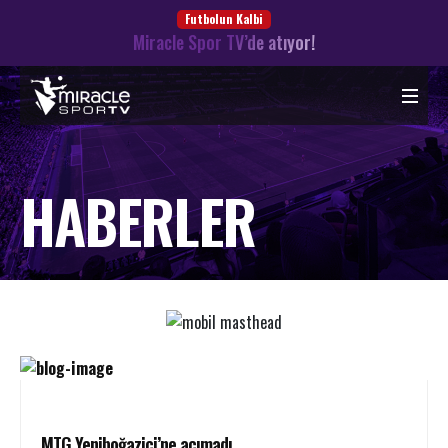
Futbolun Kalbi
Miracle Spor TV’de atıyor!
HABERLER
MTG Yeniboğaziçi’ne acımadı