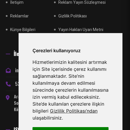
İletişim
Reklam Yayın Sözleşmesi
Reklamlar
Gizlilik Politikası
Künye Bilgileri
Yayın Hakları Uyarı Metni
Çerezleri kullanıyoruz
İletişim
Hizmetlerimizin kalitesini artırmak
için Site içerisinde çerez kullanımı
info@miraclespor.com
sağlanmaktadır. Site’nin
kullanılmaya devam edilmesi
533 866 24 66
sürecinde çerezlerin kullanılmasına
Arabahmet Mahallesi, Server
izin vermiş kabul edileceksiniz.
Somuncuoğlu Sokak No:7
Site’de kullanılan çerezlere ilişkin
Köşklüçiftlik-Lefkoşa
bilgileri
Gizlilik Politikası’ndan
ulaşabilirsiniz.
ISO 27001 Sertifikası