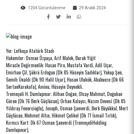
1204 Görüntülenme
29 Aralık 2024
Yer: Lefkoşa Atatürk Stadı
Hakemler: Osman Özpaşa, Arif Malek, Burak Yiğit
Miracle Değirmenlik: Hasan Piro, Mustafa Vardi, Adil Uçar,
Emirhan Çil, Şükrü Erdoğan (Dk 85 Hüseyin Sadıklar), Yakup Şen,
Semih Ünaldı (Dk 90 Halil Uçar), Hasan Ulukök, Akabueze (Dk 66
SertanKurukafa), Aminu, Hüseyin Deynekli.
Tremeşeli H. Dumlupınar: Alihan Doğan, Olcay Mahmut, Doğukan
Gören (Dk 76 Berk Güçlücan), Orhan Kalaycı, Nazım Deveci (Dk 85
Yıldıray Fenercioğlu), Joseph, Osman Şanverdi, Berk Büyükkal, Mert
Güçlücan, Mehmet Altın, Hikmet Çelikel (Dk 71 İsmail Tırlık).
Kırmızı Kart: Dk 67 Osman Şanverdi (TremeşeliHolding
Dumlupınar).