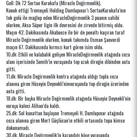
Goll: Dk 72 Sertan Kurukafa (Miracle Değirmenlik).
Konuk ettiği Tremeşeli Holding Dumlupınar’ı SertanKurukafa’nın
tek golü ile mağlup eden MiracleDeğirmenlik 3 puanın sahibi
olurken, Aksa Süper ligin ilk devresini de zirvede bitirmiş oldu.
Maçın 42. Dakikasında Akabueze ile bir de penaltı kaçıran taraf
Miracle Değirmenlik olurken, konuk takımda Osman Şanverdi
maçın 67. Dakikasında kırmızı kart gören isim oldu.
10.dk: Etkili ve kalabalık gelişen MiracleDeğirmenlik atağında ceza
alanı içerisinde Semih’in vuruşunda top uzak direğin dibinden auta
gitti.
11.dk: Miracle Değirmenlik kontra atağında aldığı topla ceza
alanına giren Hüseyin Deynekli’ninvuruşunda top direğin üzerinden
auta gitti.
18.dk: Bir başka Miracle Değirmenlik atağında Hüseyin Deynekli’nin
vuruşu kaleci Alihan’da kaldı.
25.dk: Sol kanattan başlayan Tremeşeli H. Dumlupınar atağında
ceza alanına giren Mert Güçlücan’ın etkili ortasında topa kimse
dokunamadı.
30.dk: Miracle Değirmenlik’in kazandığı köşe vuruşunda