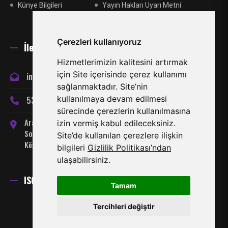
Künye Bilgileri
Yayın Hakları Uyarı Metni
Çerezleri kullanıyoruz
İletişim
Hizmetlerimizin kalitesini artırmak
için Site içerisinde çerez kullanımı
info@miraclespor.com
sağlanmaktadır. Site’nin
kullanılmaya devam edilmesi
533 866 24 66
sürecinde çerezlerin kullanılmasına
Arabahmet Mahallesi, Server
izin vermiş kabul edileceksiniz.
Somuncuoğlu Sokak No:7
Site’de kullanılan çerezlere ilişkin
Köşklüçiftlik-Lefkoşa
bilgileri
Gizlilik Politikası’ndan
ulaşabilirsiniz.
ISO 27001 Sertifikası
Tamam
Tercihleri değiştir