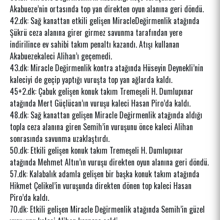
Akabueze’nin ortasında top yan direkten oyun alanına geri döndü.
42.dk: Sağ kanattan etkili gelişen MiracleDeğirmenlik atağında
Şükrü ceza alanına girer girmez savunma tarafından yere
indirilince ev sahibi takım penaltı kazandı. Atışı kullanan
Akabuezekaleci Alihan’ı geçemedi.
43.dk: Miracle Değirmenlik kontra atağında Hüseyin Deynekli’nin
kaleciyi de geçip yaptığı vuruşta top yan ağlarda kaldı.
45+2.dk: Çabuk gelişen konuk takım Tremeşeli H. Dumlupınar
atağında Mert Güçlücan’ın vuruşu kaleci Hasan Piro’da kaldı.
48.dk: Sağ kanattan gelişen Miracle Değirmenlik atağında aldığı
topla ceza alanına giren Semih’in vuruşunu önce kaleci Alihan
sonrasında savunma uzaklaştırdı.
50.dk: Etkili gelişen konuk takım Tremeşeli H. Dumlupınar
atağında Mehmet Altın’ın vuruşu direkten oyun alanına geri döndü.
57.dk: Kalabalık adamla gelişen bir başka konuk takım atağında
Hikmet Çelikel’in vuruşunda direkten dönen top kaleci Hasan
Piro’da kaldı.
70.dk: Etkili gelişen Miracle Değirmenlik atağında Semih’in güzel