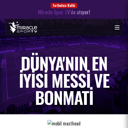
Futbolun Kalbi
Miracle Spor TV’de atıyor!
DÜNYA'NIN EN
IYISI MESSI VE
BONMATI