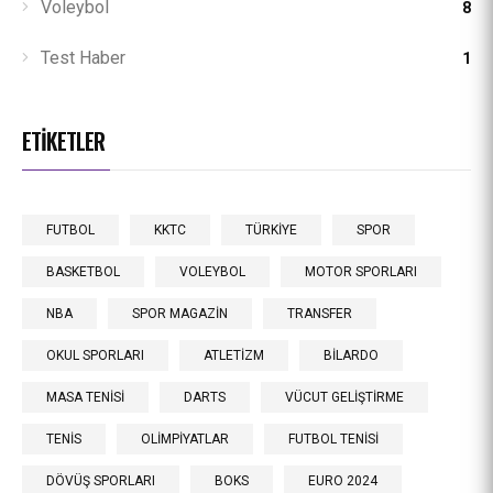
Voleybol
8
Test Haber
1
ETIKETLER
FUTBOL
KKTC
TÜRKİYE
SPOR
BASKETBOL
VOLEYBOL
MOTOR SPORLARI
NBA
SPOR MAGAZİN
TRANSFER
OKUL SPORLARI
ATLETİZM
BİLARDO
MASA TENİSİ
DARTS
VÜCUT GELİŞTİRME
TENİS
OLİMPİYATLAR
FUTBOL TENİSİ
DÖVÜŞ SPORLARI
BOKS
EURO 2024