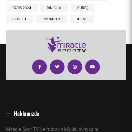
PARİS 2024
BİNİCİLİK
GÜREŞ
BİSİKLET
CİMNASTİK
YÜZME
Hakkımızda
Miracle Spor TV ile futbolun büyülü dünyasını