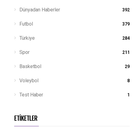
Dünyadan Haberler
392
Futbol
379
Türkiye
284
Spor
211
Basketbol
29
Voleybol
8
Test Haber
1
ETIKETLER