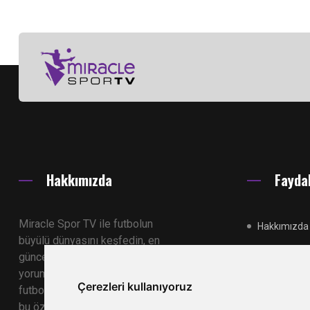
Hakkımızda
Faydal
Miracle Spor TV ile futbolun
Hakkımızda
büyülü dünyasını keşfedin, en
güncel maç özetlerini ve uzman
İletişim
yorumlarını izleyin. Siz de
Çerezleri kullanıyoruz
futbolseverlerin bir araya geldiği
Reklamlar
bu özel platformda yerinizi alın.