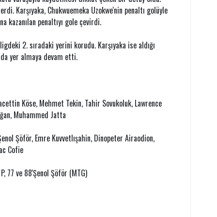
terdi. Karşıyaka, Chukwuemeka Uzokwe'nin penaltı golüyle
a kazanılan penaltıyı gole çevirdi.
gdeki 2. sıradaki yerini korudu. Karşıyaka ise aldığı
nda yer almaya devam etti.
acettin Köse, Mehmet Tekin, Tahir Sovukoluk, Lawrence
Doğan, Muhammed Jatta
enol Şöför, Emre Kuvvetlışahin, Dinopeter Airaodion,
aac Cofie
' P, 77 ve 88'Şenol Şöför (MTG)