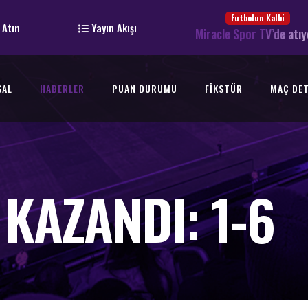
Futbolun Kalbi
 Atın
Yayın Akışı
Miracle Spor TV’de atıy
SAL
HABERLER
PUAN DURUMU
FIKSTÜR
MAÇ DET
 KAZANDI: 1-6