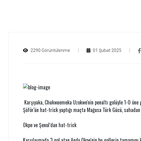
2290 Görüntülenme
01 Şubat 2025
Karşıyaka, Chukwuemeka Uzokwe'nin penaltı golüyle 1-0 öne 
Şöför'ün hat-trick yaptığı maçta Mağusa Türk Gücü, sahadan 
Okpe ve Şenol’dan hat-trick
Karşılaşmada 3 gol atan Andy Okpe'nin bu gollerin tamamını 