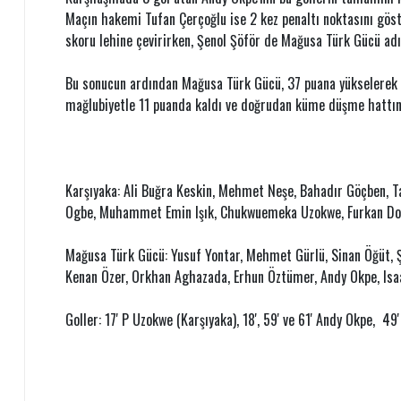
Maçın hakemi Tufan Çerçoğlu ise 2 kez penaltı noktasını gös
skoru lehine çevirirken, Şenol Şöför de Mağusa Türk Gücü adın
Bu sonucun ardından Mağusa Türk Gücü, 37 puana yükselerek li
mağlubiyetle 11 puanda kaldı ve doğrudan küme düşme hattı
Karşıyaka: Ali Buğra Keskin, Mehmet Neşe, Bahadır Göçben, T
Ogbe, Muhammet Emin Işık, Chukwuemeka Uzokwe, Furkan 
Mağusa Türk Gücü: Yusuf Yontar, Mehmet Gürlü, Sinan Öğüt, Ş
Kenan Özer, Orkhan Aghazada, Erhun Öztümer, Andy Okpe, Is
Goller: 17' P Uzokwe (Karşıyaka), 18', 59' ve 61' Andy Okpe, 49