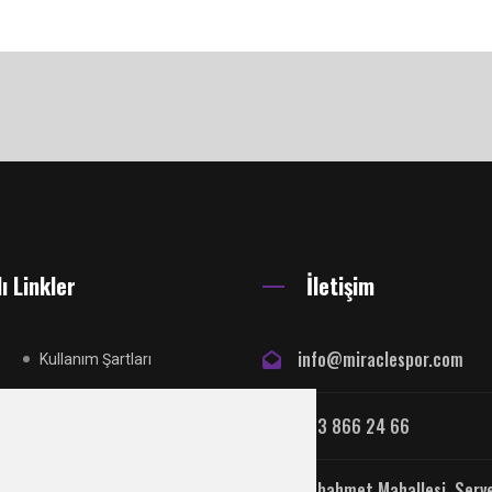
ı Linkler
İletişim
info@miraclespor.com
Kullanım Şartları
Reklam Yayın Sözleşmesi
533 866 24 66
Gizlilik Politikası
Arabahmet Mahallesi, Serv