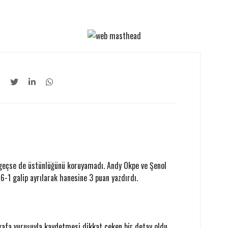
geçse de üstünlüğünü koruyamadı. Andy Okpe ve Şenol
6-1 galip ayrılarak hanesine 3 puan yazdırdı.
kafa vuruşuyla kaydetmesi dikkat çeken bir detay oldu.