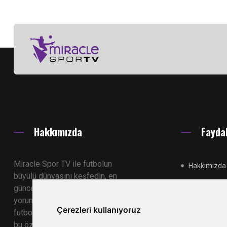
Hakkımızda
Faydal
Miracle Spor TV ile futbolun
Hakkımızda
büyülü dünyasını keşfedin, en
güncel maç özetlerini ve uzman
İletişim
yorumlarını izleyin. Siz de
Çerezleri kullanıyoruz
futbolseverlerin bir araya geldiği
Reklamlar
bu özel platformda yerinizi alın.