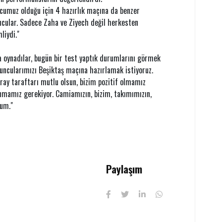
ncumuz olduğu için 4 hazırlık maçına da benzer
ncular. Sadece Zaha ve Ziyech değil herkesten
liydi."
la oynadılar, bugün bir test yaptık durumlarını görmek
oyuncularımızı Beşiktaş maçına hazırlamak istiyoruz.
aray taraftarı mutlu olsun, bizim pozitif olmamız
nmamız gerekiyor. Camiamızın, bizim, takımımızın,
rum."
Paylaşım