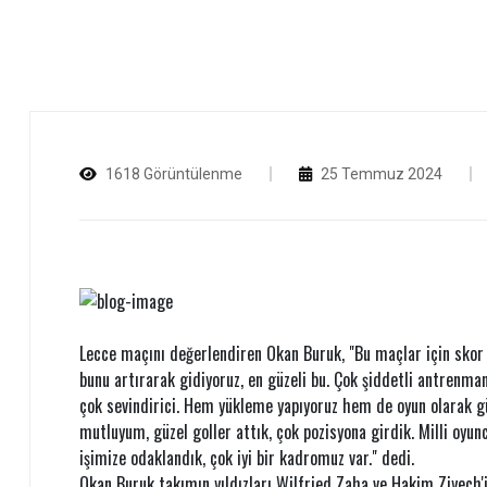
1618 Görüntülenme
25 Temmuz 2024
Lecce maçını değerlendiren Okan Buruk, "Bu maçlar için skor
bunu artırarak gidiyoruz, en güzeli bu. Çok şiddetli antrenma
çok sevindirici. Hem yükleme yapıyoruz hem de oyun olarak gü
mutluyum, güzel goller attık, çok pozisyona girdik. Milli oyun
işimize odaklandık, çok iyi bir kadromuz var." dedi.
Okan Buruk takımın yıldızları Wilfried Zaha ve Hakim Ziyech'