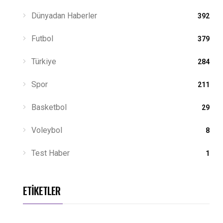
Dünyadan Haberler
392
Futbol
379
Türkiye
284
Spor
211
Basketbol
29
Voleybol
8
Test Haber
1
ETIKETLER