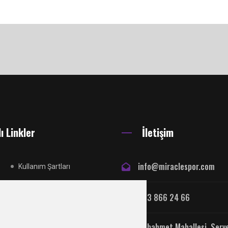
ı Linkler
İletişim
info@miraclespor.com
Kullanım Şartları
Reklam Yayın Sözleşmesi
533 866 24 66
Gizlilik Politikası
Arabahmet Mahallesi, Serv