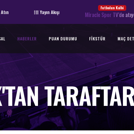
Futbolun Kalbi
 Atın
Yayın Akışı
Miracle Spor TV’de atıy
SAL
HABERLER
PUAN DURUMU
FIKSTÜR
MAÇ DET
'TAN TARAFTAR