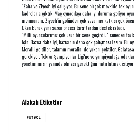
"Zaha ve Ziyech iyi çalışıyor. Bu sene birçok mevkide tek oyu
kadrolarla çıktık. Maç oynadıkça daha iyi duruma geliyor oyu
memnunum. Ziyech'in golünden çok savunma katkısı çok önem
Okan Buruk yeni sezon öncesi taraftardan destek istedi.
"Milli oyuncularımız çok uzun bir sene geçirdi. 1 seneden faz
için. Bazısı daha iyi, bazısının daha çok çalışması lazım. Bu 
Moralli geldiler, takımın moralini de yukarı çektiler. Galatas
gerekiyor. Tekrar Şampiyonlar Ligi'ne ve şampiyonluğa odakla
yönetimimizin yanında olması gerektiğini hatırlatmak istiyo
Alakalı Etiketler
FUTBOL