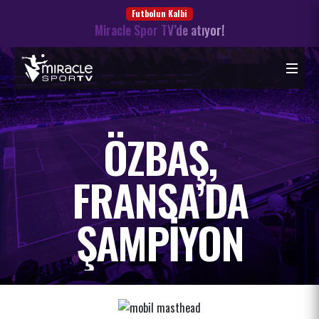
Futbolun Kalbi
Miracle Spor TV’de atıyor!
ÖZBAŞ,
FRANSA’DA
ŞAMPIYON