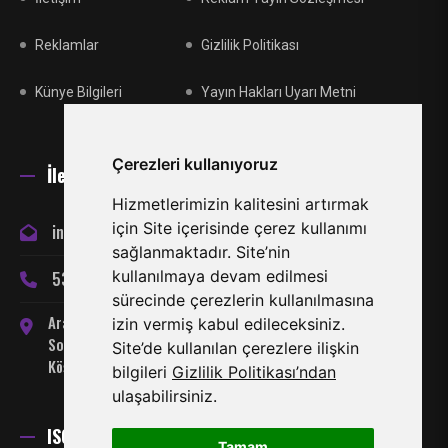
Reklamlar
Gizlilik Politikası
Künye Bilgileri
Yayın Hakları Uyarı Metni
Çerezleri kullanıyoruz
İletişim
Hizmetlerimizin kalitesini artırmak
için Site içerisinde çerez kullanımı
info@miraclespor.com
sağlanmaktadır. Site’nin
kullanılmaya devam edilmesi
533 866 24 66
sürecinde çerezlerin kullanılmasına
Arabahmet Mahallesi, Server
izin vermiş kabul edileceksiniz.
Somuncuoğlu Sokak No:7
Site’de kullanılan çerezlere ilişkin
Köşklüçiftlik-Lefkoşa
bilgileri
Gizlilik Politikası’ndan
ulaşabilirsiniz.
ISO 27001 Sertifikası
Tamam