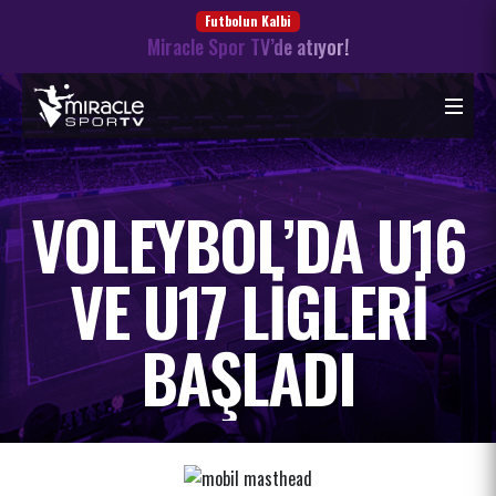
Futbolun Kalbi
Miracle Spor TV’de atıyor!
VOLEYBOL’DA U16
VE U17 LIGLERI
BAŞLADI