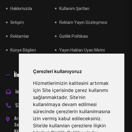
Hakkımızda
Kullanım Şartları
İletişim
Reklam Yayın Sözleşmesi
Reklamlar
Gizlilik Politikası
Künye Bilgileri
Yayın Hakları Uyarı Metni
Çerezleri kullanıyoruz
İletişim
Hizmetlerimizin kalitesini artırmak
için Site içerisinde çerez kullanımı
info@miraclespor.com
sağlanmaktadır. Site’nin
kullanılmaya devam edilmesi
533 866 24 66
sürecinde çerezlerin kullanılmasına
Arabahmet Mahallesi, Server
izin vermiş kabul edileceksiniz.
Somuncuoğlu Sokak No:7
Site’de kullanılan çerezlere ilişkin
Köşklüçiftlik-Lefkoşa