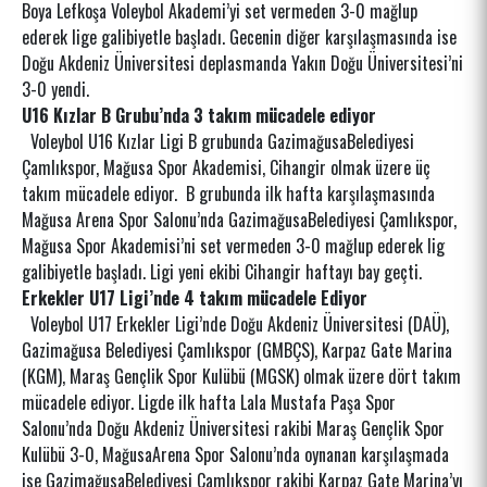
Boya Lefkoşa Voleybol Akademi’yi set vermeden 3-0 mağlup
ederek lige galibiyetle başladı. Gecenin diğer karşılaşmasında ise
Doğu Akdeniz Üniversitesi deplasmanda Yakın Doğu Üniversitesi’ni
3-0 yendi.
U16 Kızlar B Grubu’nda 3 takım mücadele ediyor
Voleybol U16 Kızlar Ligi B grubunda GazimağusaBelediyesi
Çamlıkspor, Mağusa Spor Akademisi, Cihangir olmak üzere üç
takım mücadele ediyor. B grubunda ilk hafta karşılaşmasında
Mağusa Arena Spor Salonu’nda GazimağusaBelediyesi Çamlıkspor,
Mağusa Spor Akademisi’ni set vermeden 3-0 mağlup ederek lig
galibiyetle başladı. Ligi yeni ekibi Cihangir haftayı bay geçti.
Erkekler U17 Ligi’nde 4 takım mücadele Ediyor
Voleybol U17 Erkekler Ligi’nde Doğu Akdeniz Üniversitesi (DAÜ),
Gazimağusa Belediyesi Çamlıkspor (GMBÇS), Karpaz Gate Marina
(KGM), Maraş Gençlik Spor Kulübü (MGSK) olmak üzere dört takım
mücadele ediyor. Ligde ilk hafta Lala Mustafa Paşa Spor
Salonu’nda Doğu Akdeniz Üniversitesi rakibi Maraş Gençlik Spor
Kulübü 3-0, MağusaArena Spor Salonu’nda oynanan karşılaşmada
ise GazimağusaBelediyesi Çamlıkspor rakibi Karpaz Gate Marina’yı