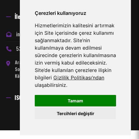
Çerezleri kullanıyoruz
İletişim
Hizmetlerimizin kalitesini artırmak
için Site içerisinde çerez kullanımı
info@miraclespor.com
sağlanmaktadır. Site’nin
kullanılmaya devam edilmesi
533 866 24 66
sürecinde çerezlerin kullanılmasına
Arabahmet Mahallesi, Server
izin vermiş kabul edileceksiniz.
Somuncuoğlu Sokak No:7
Site’de kullanılan çerezlere ilişkin
Köşklüçiftlik-Lefkoşa
bilgileri
Gizlilik Politikası’ndan
ulaşabilirsiniz.
ISO 27001 Sertifikası
Tamam
Tercihleri değiştir