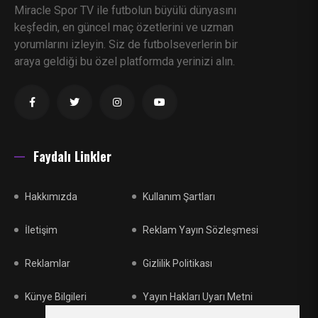
Miracle Spor TV ile futbolun büyülü dünyasını
keşfedin, en güncel maç özetlerini ve uzman
yorumlarını izleyin. Siz de futbolseverlerin bir
araya geldiği bu özel platformda yerinizi alın.
Faydalı Linkler
Hakkımızda
Kullanım Şartları
İletişim
Reklam Yayın Sözleşmesi
Reklamlar
Gizlilik Politikası
Künye Bilgileri
Yayın Hakları Uyarı Metni