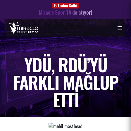
Futbolun Kalbi
Miracle Spor TV’de atıyor!
YDÜ, RDÜ’YÜ
FARKLI MAĞLUP
ETTI