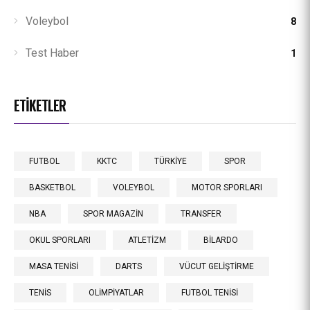
Voleybol
8
Test Haber
1
ETIKETLER
FUTBOL
KKTC
TÜRKİYE
SPOR
BASKETBOL
VOLEYBOL
MOTOR SPORLARI
NBA
SPOR MAGAZİN
TRANSFER
OKUL SPORLARI
ATLETİZM
BİLARDO
MASA TENİSİ
DARTS
VÜCUT GELİŞTİRME
TENİS
OLİMPİYATLAR
FUTBOL TENİSİ