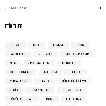
Test Haber
1
ETİKETLER
FUTBOL
KKTC
TÜRKİYE
SPOR
BASKETBOL
VOLEYBOL
MOTOR SPORLARI
NBA
SPOR MAGAZİN
TRANSFER
OKUL SPORLARI
ATLETİZM
BİLARDO
MASA TENİSİ
DARTS
VÜCUT GELİŞTİRME
TENİS
OLİMPİYATLAR
FUTBOL TENİSİ
DÖVÜŞ SPORLARI
BOKS
EURO 2024