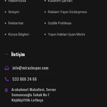
Hakkımızda
Kullanım Şartları
İletişim
Reklam Yayın Sözleşmesi
Reklamlar
Gizlilik Politikası
Künye Bilgileri
Yayın Hakları Uyarı Metni
İletişim
info@miraclespor.com
533 866 24 66
Arabahmet Mahallesi, Server
Somuncuoğlu Sokak No:7
Köşklüçiftlik-Lefkoşa