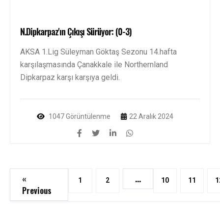
N.Dipkarpaz'ın Çıkışı Sürüyor: (0-3)
AKSA 1.Lig Süleyman Göktaş Sezonu 14.hafta
karşılaşmasında Çanakkale ile Northernland
Dipkarpaz karşı karşıya geldi.
1047 Görüntülenme
22 Aralık 2024
«
...
1
2
10
11
1
Previous