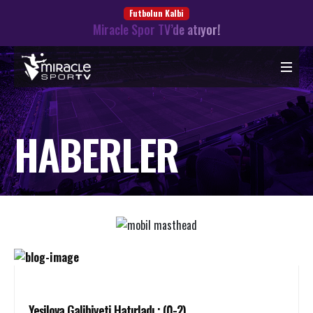
Futbolun Kalbi
Miracle Spor TV’de atıyor!
HABERLER
Yeşilova Galibiyeti Hatırladı : (0-2)